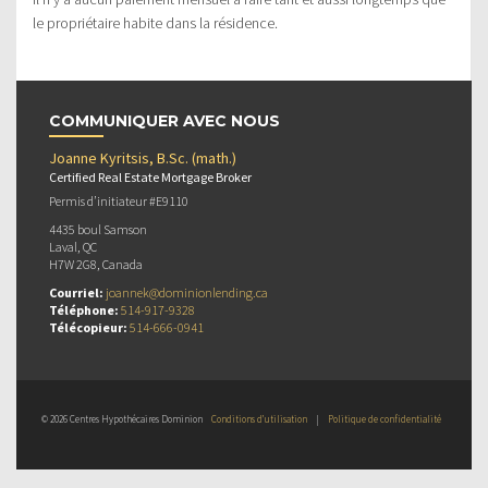
le propriétaire habite dans la résidence.
COMMUNIQUER AVEC NOUS
Joanne Kyritsis, B.Sc. (math.)
Certified Real Estate Mortgage Broker
Permis d’initiateur #E9110
4435 boul Samson
Laval, QC
H7W 2G8, Canada
Courriel:
joannek@dominionlending.ca
Téléphone:
514-917-9328
Télécopieur:
514-666-0941
© 2026 Centres Hypothécaires Dominion
Conditions d’utilisation
|
Politique de confidentialité